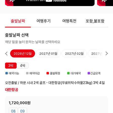
출발날짜
여행후기
여행특전
포함,불포함
출발날짜 선택
해당 월을 눌러 원하는 날짜를 선택하세요
11월
2026년 12월
2027년 01월
2027년 02월
2027년 03월
3박
4박
■
■
■
■
■
예약가능
예약마감
출발확정
대기예약
긴급모객
오전출발 / 하문 시내 2색 골프 - 대한항공(무료위탁수하물23kg)
3박 4일
대한항공
1,720,000원
08
09