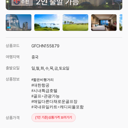
상품코드
GFCHN155879
여행지역
중국
출발요일
일,월,화,수,목,금,토요일
상품정보
#짧은비행거리
#대한항공
#시내특급호텔
#골프+관광가능
#매일다른다채로운골프장
#국내유일카트+캐디피올포함
상품가격
(1인 기준)
상품가격 보러가기