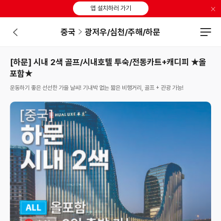
×
앱 설치하러 가기
중국
광저우/심천/주해/하문
[하문] 시내 2색 골프/시내호텔 투숙/전동카트+캐디피 ★올
포함★
운동하기 좋은 선선한 가을 날씨! 기내박 없는 짧은 비행거리, 골프 + 관광 가능!