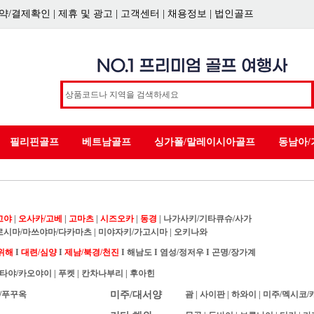
약/결제확인
|
제휴 및 광고
|
고객센터
|
채용정보
|
법인골프
필리핀골프
베트남골프
싱가폴/말레이시아골프
동남아/
고야
|
오사카/고베
|
고마츠
|
시즈오카
|
동경
|
나가사키/기타큐슈/사가
로시마/마쓰야마/다카마츠
|
미야자키/가고시마
|
오키나와
위해
I
대련/심양
I
제남/북경/천진
I
해남도
I
염성/정저우
I
곤명/장가계
타야/카오야이
|
푸켓
|
칸차나부리
|
후아힌
/푸꾸옥
미주/대서양
괌
|
사이판
|
하와이
|
미주/멕시코/