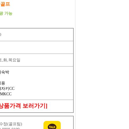
색골프
광 가능
0
,토,화,목요일
내숙박
이용
야자키CC
UMKCC
[상품가격 보러가기]
수정(골프팀)