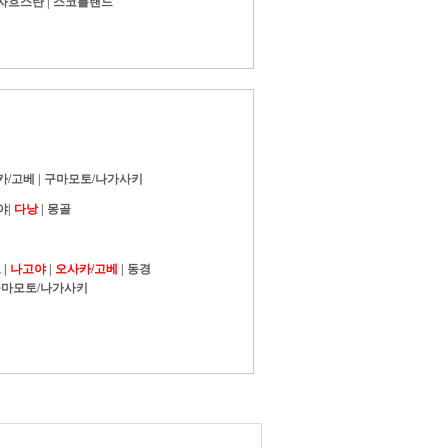
자흐스탄
|
스코틀랜드
카/고베
|
구마모토/나가사키
야
|
다낭
|
몽골
|
나고야
|
오사카/고베
|
동경
마모토/나가사키