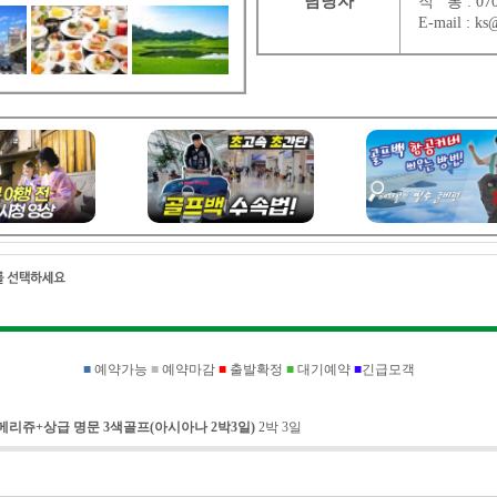
담당자
직 통 :
07
E-mail :
ks@
■
예약가능
■
예약마감
■
출발확정
■
대기예약
■
긴급모객
메리쥬+상급 명문 3색골프(아시아나 2박3일)
2박 3일