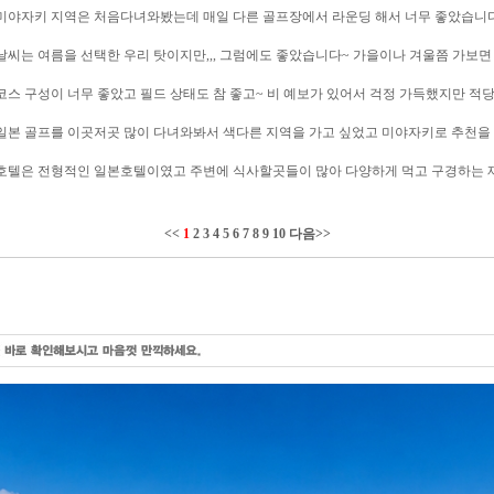
미야자키 지역은 처음다녀와봤는데 매일 다른 골프장에서 라운딩 해서 너무 좋았습니다!
날씨는 여름을 선택한 우리 탓이지만,,, 그럼에도 좋았습니다~ 가을이나 겨울쯤 가보면 좋
코스 구성이 너무 좋았고 필드 상태도 참 좋고~ 비 예보가 있어서 걱정 가득했지만 적당히
일본 골프를 이곳저곳 많이 다녀와봐서 색다른 지역을 가고 싶었고 미야자키로 추천을 
호텔은 전형적인 일본호텔이였고 주변에 식사할곳들이 많아 다양하게 먹고 구경하는 재미
<<
1
2
3
4
5
6
7
8
9
10
다음
>>