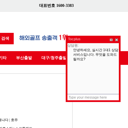
대표번호 1600-3383
검색
Tocplus
기타
부산출발
대구/청주출발
캐나다
|
호주