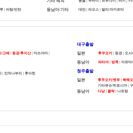
기타 해외
몽골
|
두바이
|
브루나이
|
터키
|
카
루
|
바탐/빈탄
동남아/기타
대만
|
라오스
|
발리/자카르타
대구출발
카/고베
|
동경/후지산
| 마쓰야마 |
일본
후쿠오카
|
동경
|
오사
동남아
파타야
|
방콕
|
아유타
청주출발
야
|
칸차나부리
|
후아힌
일본
후쿠오카/벳푸
|
북해도 
기타큐슈/히로시마
|
구
동남아
다낭 |
클락
|
나트랑