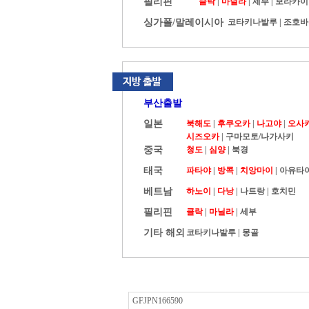
필리핀
클락
|
마닐라
|
세부
|
보라카이
싱가폴/말레이시아
코타키나발루
|
조호바
부산출발
일본
북해도
|
후쿠오카
|
나고야
|
오사
시즈오카
|
구마모토/나가사키
중국
청도
|
심양
|
북경
태국
파타야
|
방콕
|
치앙마이
|
아유타
베트남
하노이
|
다낭
|
나트랑
|
호치민
필리핀
클락
|
마닐라
|
세부
기타 해외
코타키나발루
|
몽골
GFJPN166590