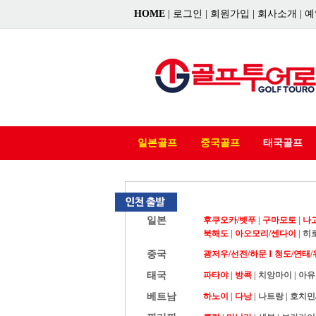
HOME
|
로그인
|
회원가입
|
회사소개
|
예
일본골프
중국골프
태국골프
일본
후쿠오카/벳푸
|
구마모토
|
나
북해도
|
아오모리/센다이
|
히
중국
광저우/선전/하문 I
청도/연태/
태국
파타야
|
방콕
|
치앙마이
|
아유
베트남
하노이
|
다낭
|
나트랑
|
호치민