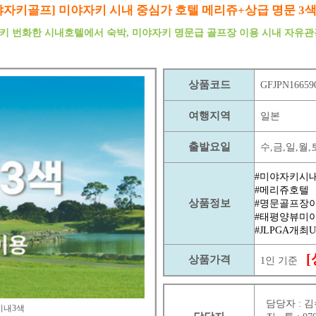
야자키골프] 미야자키 시내 중심가 호텔 메리쥬+상급 명문 3
키 번화한 시내호텔에서 숙박, 미야자키 명문급 골프장 이용 시내 자유관
상품코드
GFJPN16659
여행지역
일본
출발요일
수,금,일,월
#미야자키시
#메리쥬호텔
상품정보
#명문골프장
#태평양뷰미
#JLPGA개최
상품가격
1인 기준
담당자 :
김
시내3색