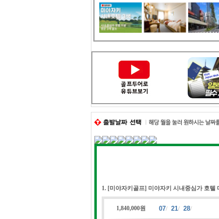
1. [미야자키골프] 미야자키 시내중심가 호텔 
1,840,000원
07
/
21
/
28
/