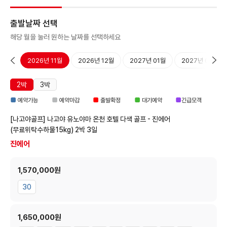
출발날짜 선택
해당 월을 눌러 원하는 날짜를 선택하세요
10월
2026년 11월
2026년 12월
2027년 01월
2027년 02월
2박
3박
■
■
■
■
■
예약가능
예약마감
출발확정
대기예약
긴급모객
[나고야골프] 나고야 유노야마 온천 호텔 다색 골프 - 진에어
(무료위탁수하물15kg)
2박 3일
진에어
1,570,000원
30
1,650,000원