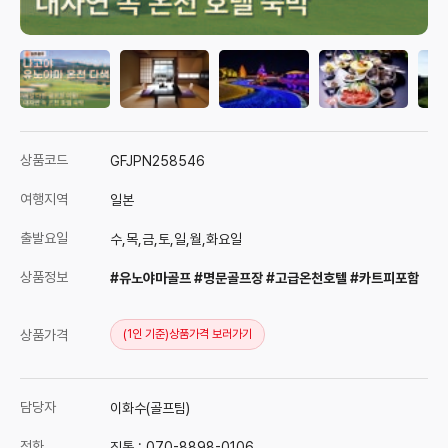
상품코드
GFJPN258546
여행지역
일본
출발요일
수,목,금,토,일,월,화요일
상품정보
#유노야마골프 #명문골프장 #고급온천호텔 #카트피포함
상품가격
(1인 기준)
상품가격 보러가기
담당자
이화수(골프팀)
전화
직통 :
070-8898-0106