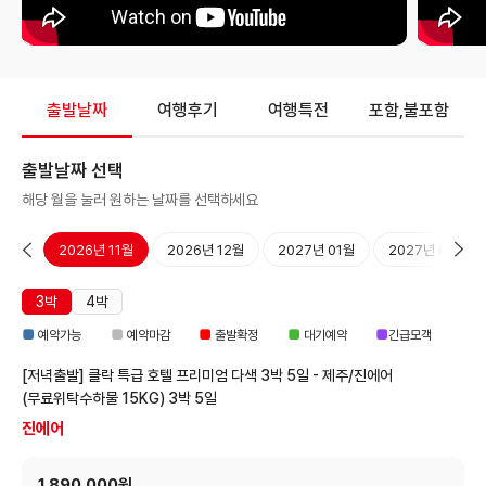
출발날짜
여행후기
여행특전
포함,불포함
출발날짜 선택
해당 월을 눌러 원하는 날짜를 선택하세요
10월
2026년 11월
2026년 12월
2027년 01월
2027년 02월
3박
4박
■
■
■
■
■
예약가능
예약마감
출발확정
대기예약
긴급모객
[저녁출발] 클락 특급 호텔 프리미엄 다색 3박 5일 - 제주/진에어
(무료위탁수하물 15KG)
3박 5일
진에어
1,890,000원