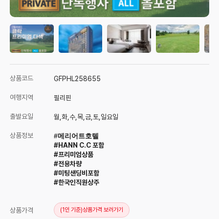
상품코드
GFPHL258655
여행지역
필리핀
출발요일
월,화,수,목,금,토,일요일
상품정보
#메리어트호텔
#HANN C.C 포함
#프리미엄상품
#전용차량
#미팅샌딩비포함
#한국인직원상주
상품가격
(1인 기준)
상품가격 보러가기