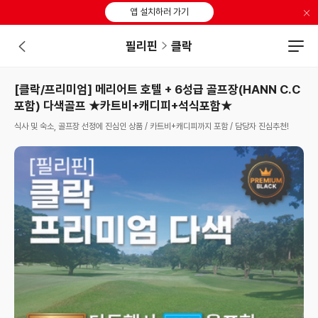
×
앱 설치하러 가기
필리핀
클락
[클락/프리미엄] 메리어트 호텔 + 6성급 골프장(HANN C.C
포함) 다색골프 ★카트비+캐디피+석식포함★
식사 및 숙소, 골프장 선정에 진심인 상품 / 카트비+캐디피까지 포함 / 담당자 진심추천!