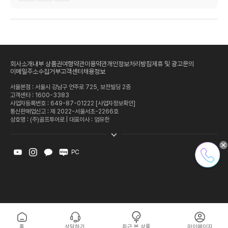
회사소개
내부 상품권
여행약관
이용약관
개인정보처리방침
제휴 및 광고문의
이메일주소수집거부
고객센터
채용정보
서울본점 : 서울시 강남구 언주로 725, 보전빌딩 2층
고객센타 :
1600-3383
사업자등록번호 : 649-87-01222
[사업자정보확인]
통신판매업신고 : 제 2022-서울서초-2266호
상호명 : (주)골프투어로 | 대표이사 : 엄유한
PC
홈
상담하기
최근 본 상품
마이페이지