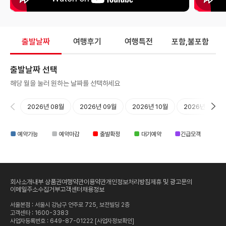
출발날짜
여행후기
여행특전
포함,불포함
출발날짜 선택
해당 월을 눌러 원하는 날짜를 선택하세요
2026년 08월
2026년 09월
2026년 10월
2026년 11월
■
■
■
■
■
예약가능
예약마감
출발확정
대기예약
긴급모객
회사소개
내부 상품권
여행약관
이용약관
개인정보처리방침
제휴 및 광고문의
이메일주소수집거부
고객센터
채용정보
서울본점 : 서울시 강남구 언주로 725, 보전빌딩 2층
고객센타 :
1600-3383
사업자등록번호 : 649-87-01222
[사업자정보확인]