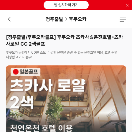
×
앱 설치하러 가기
청주출발
후쿠오카
[청주출발/후쿠오카골프] 후쿠오카 츠카사♨온천호텔+츠카
사로얄 CC 2색골프
후쿠오카 공항에서 60분 소요, 다양한 온천을 즐길 수 있는 온천호텔 이용, 호텔 주변
다양한 먹거리 풍부!