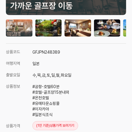
상품코드
GFJPN248389
여행지역
일본
출발요일
수,목,금,토,일,월,화요일
상품정보
#공항-호텔60분
#호텔-골프장15분내외
#
온천호텔
#
유메타운쇼핑몰
#이자카야
#일본
식조식
상품가격
(1인 기준)
상품가격 보러가기