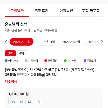
출발날짜
여행후기
여행특전
포함,불포함
출발날짜 선택
해당 월을 눌러 원하는 날짜를 선택하세요
11월
2026년 12월
2027년 01월
2027년 02월
2027년 03월
3박
4박
■
■
■
■
■
예약가능
예약마감
출발확정
대기예약
긴급모객
[부산출발/파타야] 시내호텔 다색 골프 (1일/18홀) (제주항공/진에어)
3박5일(무료위탁수화물15kg)
3박 5일
제주항공
1,310,000원
08
13
14
15