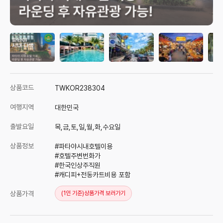
상품코드
TWKOR238304
여행지역
대한민국
출발요일
목,금,토,일,월,화,수요일
상품정보
#
파타야시내호텔이용
#호텔주변번화가
#
한국인상주직원
#캐디피+
전동
카트비용 포함
상품가격
(1인 기준)
상품가격 보러가기