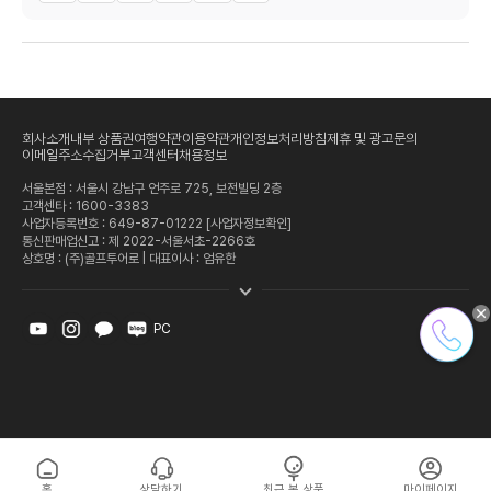
회사소개
내부 상품권
여행약관
이용약관
개인정보처리방침
제휴 및 광고문의
이메일주소수집거부
고객센터
채용정보
서울본점 : 서울시 강남구 언주로 725, 보전빌딩 2층
고객센타 :
1600-3383
사업자등록번호 : 649-87-01222
[사업자정보확인]
통신판매업신고 : 제 2022-서울서초-2266호
상호명 : (주)골프투어로 | 대표이사 : 엄유한
PC
홈
상담하기
최근 본 상품
마이페이지