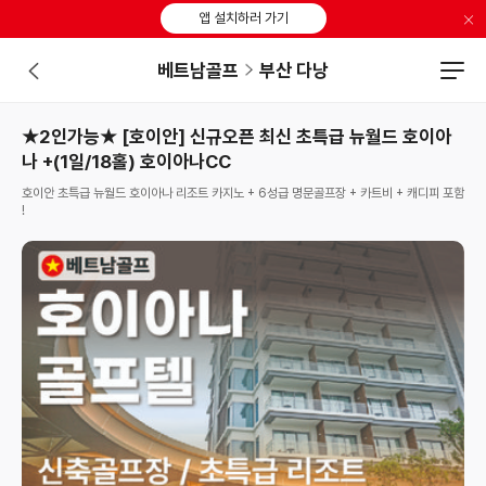
×
앱 설치하러 가기
베트남골프
부산 다낭
★2인가능★ [호이안] 신규오픈 최신 초특급 뉴월드 호이아
나 +(1일/18홀) 호이아나CC
호이안 초특급 뉴월드 호이아나 리조트 카지노 + 6성급 명문골프장 + 카트비 + 캐디피 포함
!