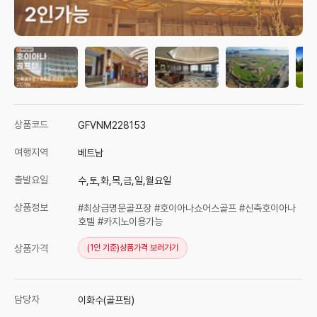
상품코드
GFVNM228153
여행지역
베트남
출발요일
수,토,화,목,금,일,월요일
상품정보
#최상급명문골프장 #호이아나쇼어스골프 #신축호이아나
호텔 #카지노이용가능
상품가격
(1인 기준)
상품가격 보러가기
담당자
이화수(골프팀)