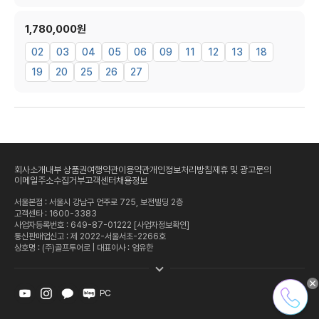
1,780,000원
02
03
04
05
06
09
11
12
13
18
19
20
25
26
27
회사소개
내부 상품권
여행약관
이용약관
개인정보처리방침
제휴 및 광고문의
이메일주소수집거부
고객센터
채용정보
서울본점 : 서울시 강남구 언주로 725, 보전빌딩 2층
고객센타 :
1600-3383
사업자등록번호 : 649-87-01222
[사업자정보확인]
통신판매업신고 : 제 2022-서울서초-2266호
상호명 : (주)골프투어로 | 대표이사 : 엄유한
PC