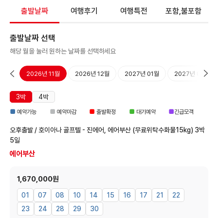
출발날짜
여행후기
여행특전
포함,불포함
출발날짜 선택
해당 월을 눌러 원하는 날짜를 선택하세요
10월
2026년 11월
2026년 12월
2027년 01월
2027년 02월
3박
4박
■
■
■
■
■
예약가능
예약마감
출발확정
대기예약
긴급모객
오후출발 / 호이아나 골프텔 - 진에어, 에어부산 (무료위탁수화물15kg)
3박
5일
에어부산
1,670,000원
01
07
08
10
14
15
16
17
21
22
23
24
28
29
30