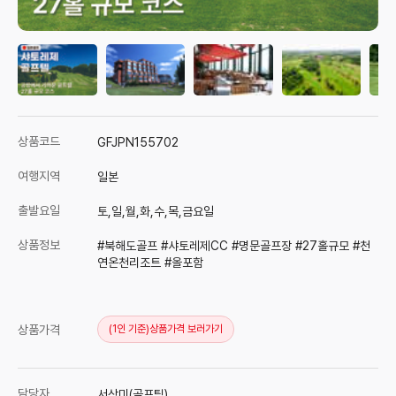
상품코드
GFJPN155702
여행지역
일본
출발요일
토,일,월,화,수,목,금요일
상품정보
#북해도골프 #샤토레제CC #명문골프장 #27홀규모 #천
연온천리조트 #올포함
상품가격
(1인 기준)
상품가격 보러가기
담당자
서상미(골프팀)