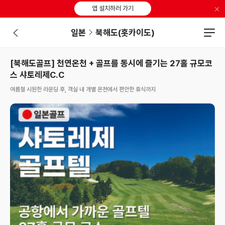
×
앱 설치하러 가기
일본
북해도(홋카이도)
[북해도골프] 천연온천 + 골프를 동시에 즐기는 27홀 규모코
스 샤토레제C.C
여름철 시원한 라운딩 후, 객실 내 개별 온천에서 편안한 휴식까지