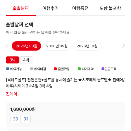
출발날짜
여행후기
여행특전
포함,불포함
출발날짜 선택
해당 월을 눌러 원하는 날짜를 선택하세요
2026년 08월
2026년 09월
2026년 10월
3박
4박
■
■
■
■
■
예약가능
예약마감
출발확정
대기예약
긴급모객
[북해도골프] 천연온천+골프를 동시에 즐기는 ★샤토레제 골프텔★ 진에어/
제주/티웨이 3박4일
3박 4일
진에어
1,680,000원
30
31