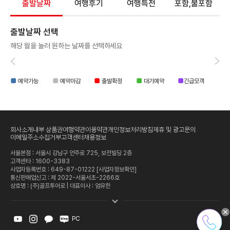
출발날짜
여행후기
여행특전
포함,불포함
출발날짜 선택
해당 월을 눌러 원하는 날짜를 선택하세요
■
■
■
■
■
예약가능
예약마감
출발확정
대기예약
긴급모객
회사소개
내부 상품권
여행약관
이용약관
개인정보처리방침
제휴 및 광고문의
이메일주소수집거부
고객센터
채용정보
서울본점 : 서울시 강남구 언주로 725, 보전빌딩 2층
고객센타 :
1600-3383
사업자등록번호 : 649-87-01222
[사업자정보확인]
통신판매업신고 : 제 2022-서울서초-2266호
상호명 : (주)골프투어로 | 대표이사 : 엄유한
PC