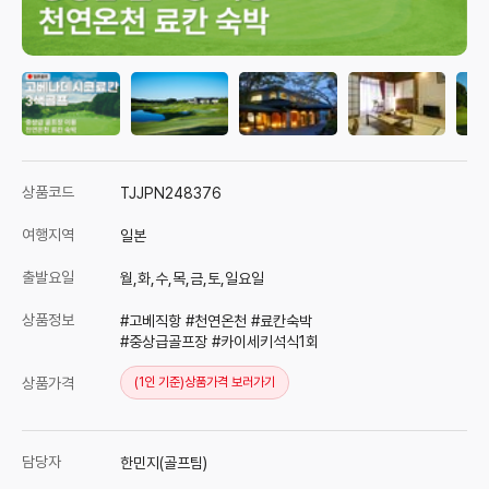
상품코드
TJJPN248376
여행지역
일본
출발요일
월,화,수,목,금,토,일요일
상품정보
#
고베직항
#
천연온천
#
료칸숙박
#
중상급골프장
#
카이세키석식
1
회
상품가격
(1인 기준)
상품가격 보러가기
담당자
한민지(골프팀)