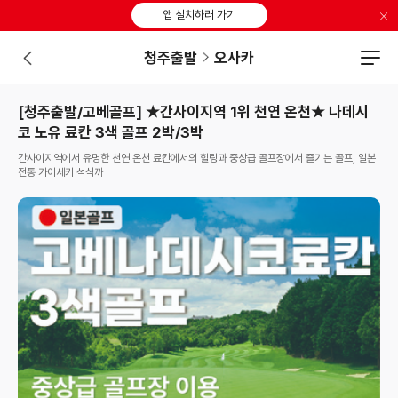
×
앱 설치하러 가기
청주출발
오사카
[청주출발/고베골프] ★간사이지역 1위 천연 온천★ 나데시
코 노유 료칸 3색 골프 2박/3박
간사이지역에서 유명한 천연 온천 료칸에서의 힐링과 중상급 골프장에서 즐기는 골프, 일본
전통 가이세키 석식까