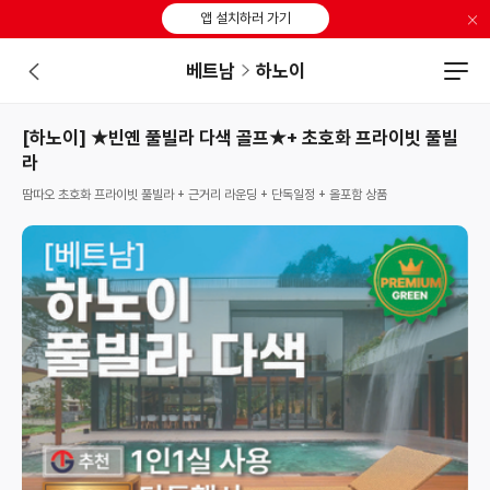
×
앱 설치하러 가기
베트남
하노이
[하노이] ★빈옌 풀빌라 다색 골프★+ 초호화 프라이빗 풀빌
라
땀따오 초호화 프라이빗 풀빌라 + 근거리 라운딩 + 단독일정 + 올포함 상품