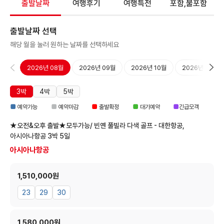
출발날짜
여행후기
여행특전
포함,불포함
출발날짜 선택
해당 월을 눌러 원하는 날짜를 선택하세요
2026년 08월
2026년 09월
2026년 10월
2026년 11월
3박
4박
5박
■
■
■
■
■
예약가능
예약마감
출발확정
대기예약
긴급모객
★오전&오후 출발★모두가능/ 빈옌 풀빌라 다색 골프 - 대한항공,
아시아나항공
3박 5일
아시아나항공
1,510,000원
23
29
30
1,580,000원