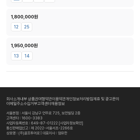
1,800,000원
12
25
1,950,000원
13
14
회사소개
내부 상품권
여행약관
이용약관
개인정보처리방침
제휴 및 광고문의
이메일주소수집거부
고객센터
채용정보
서울본점 : 서울시 강남구 언주로 725, 보전빌딩 2층
고객센타 :
1600-3383
사업자등록번호 : 649-87-01222
[사업자정보확인]
통신판매업신고 : 제 2022-서울서초-2266호
상호명 : (주)골프투어로 | 대표이사 : 엄유한