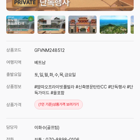
상품코드
GFVNM248512
여행지역
베트남
출발요일
토,일,월,화,수,목,금요일
상품정보
#땀따오프라이빗풀빌라 #신축명문탄란CC #단독행사 #단
독가이드 #올포함
상품가격
(1인 기준)
상품가격 보러가기
담당자
이화수(골프팀)
전화
직통 :
070-8898-0106