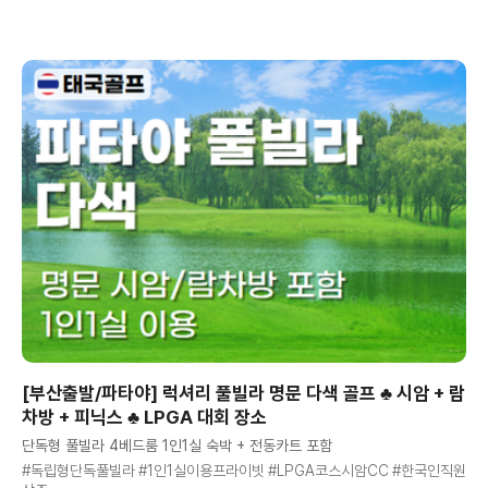
[부산출발/파타야] 럭셔리 풀빌라 명문 다색 골프 ♣ 시암 + 람
차방 + 피닉스 ♣ LPGA 대회 장소
단독형 풀빌라 4베드룸 1인1실 숙박 + 전동카트 포함
#독립형단독풀빌라 #1인1실이용프라이빗 #LPGA코스시암CC #한국인직원