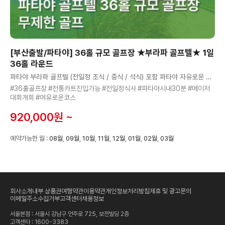
[부산출발/파타야] 36홀 규모 골프장 ★부라파 골프텔★ 1일
36홀 라운드
파타야 부라파 골프텔 (전일정 조식 / 중식 / 석식) 포함 파타야 자유로운 골프여행
#36홀골프장 #전통카트진입가능 #전일정식사 #파타야시내30분 #메이저
대회개회 #여유로운코스
920,000원 ~
예약가능한 월 :
08월
,
09월
,
10월
,
11월
,
12월
,
01월
,
02월
,
03월
회사소개
내부 상품권
여행약관
이용약관
개인정보처리방침
제휴 및 광고문의
이메일주소수집거부
고객센터
채용정보
서울본점 : 서울시 강남구 언주로 725, 보전빌딩 2층
고객센타 :
1600-3383