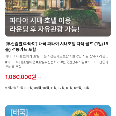
[부산출발/파타야] 태국 파타야 시내호텔 다색 골프 (1일/18
홀) 전동카트 포함
파타야 시내 번화가 호텔 이용 / 전동카트포함 / 한국인 직원 상주 / 라운드 후 다양한 선택관광 가능
#파타야시내호텔이용 #호텔주변번화가 #한국인상주직원 #캐디피+전동카
트비용 포함
1,060,000원 ~
예약가능한 월 :
08월
,
09월
,
10월
,
11월
,
12월
,
01월
,
02월
,
03월