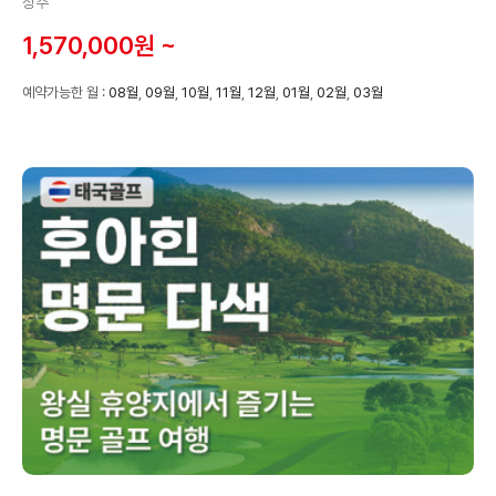
상주
1,570,000원 ~
예약가능한 월 :
08월
,
09월
,
10월
,
11월
,
12월
,
01월
,
02월
,
03월