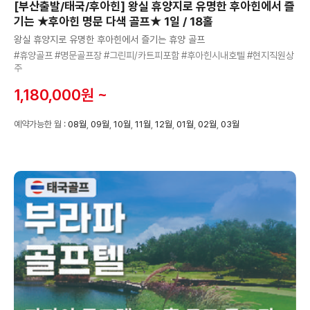
[부산출발/태국/후아힌] 왕실 휴양지로 유명한 후아힌에서 즐
기는 ★후아힌 명문 다색 골프★ 1일 / 18홀
왕실 휴양지로 유명한 후아힌에서 즐기는 휴양 골프
#휴양골프 #명문골프장 #그린피/카트피포함 #후아힌시내호텔 #현지직원상
주
1,180,000원 ~
예약가능한 월 :
08월
,
09월
,
10월
,
11월
,
12월
,
01월
,
02월
,
03월