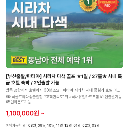
[부산출발/파타야] 시라차 다색 골프 ★1일 / 27홀★ 시내 특
급 호텔 숙박 / 2인출발 가능
방콕 공항에서 호텔까지 60분소요 , 파타야 시라차 시내 중심가 호텔 이용, 라운드 후 자유관광 가능
#태국골프최다송출일정 #고객만족도1위 #국내유일카트포함 #2인출발가능
#5인라운드가능
1,100,000원 ~
예약가능한 월 :
08월
,
09월
,
10월
,
11월
,
12월
,
01월
,
02월
,
03월