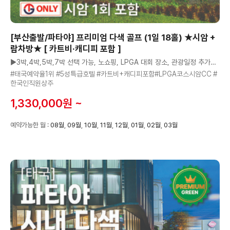
[부산출발/파타야] 프리미엄 다색 골프 (1일 18홀) ★시암 +
람차방★ [ 카트비·캐디피 포함 ]
▶3박,4박,5박,7박 선택 가능, 노쇼핑, LPGA 대회 장소, 관광일정 추가가능◀
#태국예약율1위 #5성특급호텔 #카트비+캐디피포함#LPGA코스시암CC #
한국인직원상주
1,330,000원 ~
예약가능한 월 :
08월
,
09월
,
10월
,
11월
,
12월
,
01월
,
02월
,
03월