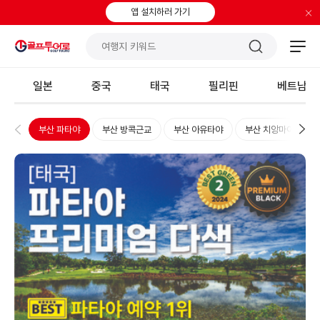
×
앱 설치하러 가기
일본
중국
태국
필리핀
베트남
부산 파타야
부산 방콕근교
부산 아유타야
부산 치앙마이