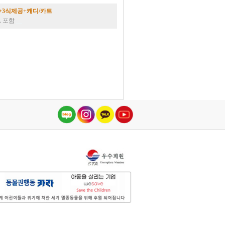
홀+3식제공+캐디/카트
L 포함
__