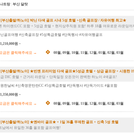
 나트랑
|
부산 달랏
[부산출발/하노이] 박닌 다색 골프 시내 5성 호텔 +신축 골프장 / 자유여행 최고★
톤 하이랜드CC 포함 + 5성급 호텔 + 현지상주직원 포함! 하루 18홀 여유로운 라운딩
박닌골프여행 #신축골프장 #5성특급호텔 #단독행사 #자유여행골프
1,210,000원 ~
요금은 클릭해주세요
→
08월
,
09월
,
10월
,
11월
,
12월
,
01월
,
02월
,
03월
[부산출발/하노이] ★빈옌 프리미엄 다색 골프★5성급 호텔 + 상급 골프장 + 시원한 1
성급 DIC 호텔 + 근거리 라운딩 + 단독일정 모든것이 완벽한 하노이 4색골프!
__
시원한날씨 #신축명문탄란CC #5성특급호텔 #단독행사 #단독가이드 #올포함
1,350,000원 ~
요금은 클릭해주세요
→
08월
,
09월
,
10월
,
11월
,
12월
,
01월
,
02월
,
03월
[부산출발/하노이] ★옌바이 골프★ + 1일 36홀 무제한 골프 + 신축 5성 호텔
트남에서 유일한 36홀 올포함 골프여행!
__