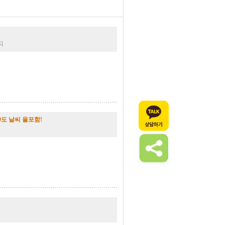
까지
__
9도 날씨 올포함!