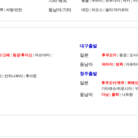
기타 해외
몽골
|
두바이
|
브루나이
|
터키
|
카
루
|
바탐/빈탄
동남아/기타
대만
|
라오스
|
발리/자카르타
대구출발
카/고베
|
동경/후지산
| 마쓰야마 |
일본
후쿠오카
|
동경
|
오사
동남아
파타야
|
방콕
|
아유타
청주출발
야
|
칸차나부리
|
후아힌
일본
후쿠오카/벳푸
|
북해도 
기타큐슈/히로시마
|
구
동남아
다낭 |
클락
|
나트랑