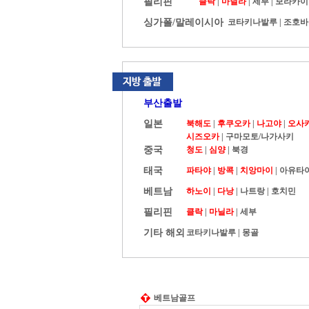
필리핀
클락
|
마닐라
|
세부
|
보라카이
싱가폴/말레이시아
코타키나발루
|
조호바
부산출발
일본
북해도
|
후쿠오카
|
나고야
|
오사
시즈오카
|
구마모토/나가사키
중국
청도
|
심양
|
북경
태국
파타야
|
방콕
|
치앙마이
|
아유타
베트남
하노이
|
다낭
|
나트랑
|
호치민
필리핀
클락
|
마닐라
|
세부
기타 해외
코타키나발루
|
몽골
베트남골프