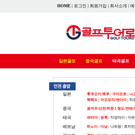
HOME
|
로그인
|
회원가입
|
회사소개
|
예
일본골프
중국골프
태국골프
일본
후쿠오카/벳푸
|
구마모토
|
나
북해도
|
아오모리/센다이
|
히
중국
광저우/선전/하문 I
청도/연태/
태국
파타야
|
방콕
|
치앙마이
|
아유
베트남
하노이
|
다낭
|
나트랑
|
호치민