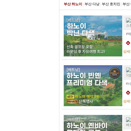
부산 하노이
|
부산 다낭
|
부산 호치민
|
부산
스
#
상세
5
#
상세
베