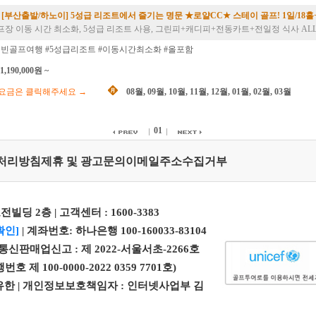
[부산출발/하노이] 5성급 리조트에서 즐기는 명문 ★로얄CC★ 스테이 골프! 1일/18
프장 이동 시간 최소화, 5성급 리조트 사용, 그린피+캐디피+전동카트+전일정 식사 AL
닌빈골프여행 #5성급리조트 #이동시간최소화 #올포함
1,190,000원 ~
요금은 클릭해주세요
→
08월
,
09월
,
10월
,
11월
,
12월
,
01월
,
02월
,
03월
01
처리방침
제휴 및 광고문의
이메일주소수집거부
전빌딩 2층 | 고객센터 :
1600-3383
확인]
| 계좌번호: 하나은행 100-160033-83104
| 통신판매업신고 : 제 2022-서울서초-2266호
100-0000-2022 0359 7701호)
 엄유한 | 개인정보보호책임자 : 인터넷사업부 김