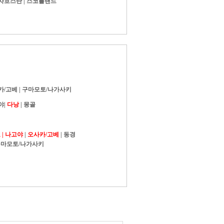
자흐스탄
|
스코틀랜드
카/고베
|
구마모토/나가사키
야
|
다낭
|
몽골
|
나고야
|
오사카/고베
|
동경
마모토/나가사키