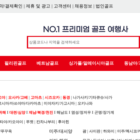
약/결제확인
|
제휴 및 광고
|
고객센터
|
채용정보
|
법인골프
필리핀골프
베트남골프
싱가폴/말레이시아골프
동남아/
고야
|
오사카/고베
|
고마츠
|
시즈오카
|
동경
|
나가사키/기타큐슈/사가
로시마/마쓰야마/다카마츠
|
미야자키/가고시마
|
오키나와
위해
I
대련/심양
I
제남/북경/천진
I
해남도
I
염성/정저우
I
곤명/장가계
타야/카오야이
|
푸켓
|
칸차나부리
|
후아힌
/푸꾸옥
미주/대서양
괌
|
사이판
|
하와이
|
미주/멕시코/