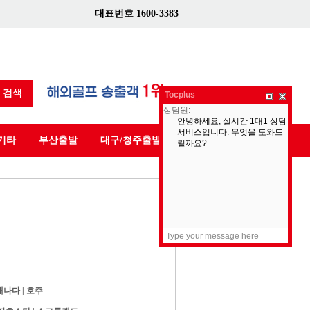
대표번호 1600-3383
검색
Tocplus
기타
부산출발
대구/청주출발
캐나다
|
호주