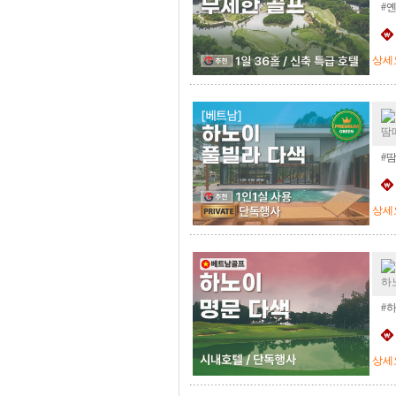
#
상세
땀
#
상세
하
#
상세