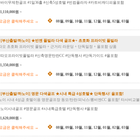
옌바이무제한골프 #1일36홀 #신축5성호텔 #빈컴플라자 #카트비캐디피올포함
1,110,000원 ~
요금은 클릭해주세요
→
08월
,
09월
,
10월
,
11월
,
12월
,
01월
,
02월
,
03월
[부산출발/하노이] ★빈옌 풀빌라 다색 골프★+ 초호화 프라이빗 풀빌라
따오 초호화 프라이빗 풀빌라 + 근거리 라운딩 + 단독일정 + 올포함 상품
__
땀따오프라이빗풀빌라 #신축명문탄란CC #단독행사 #단독가이드 #올포함
1,350,000원 ~
요금은 클릭해주세요
→
08월
,
09월
,
10월
,
11월
,
12월
,
01월
,
02월
,
03월
[부산출발/하노이] 명문 다색골프 ★시내 특급 4성호텔★ 단독행사! 올포함!
노이 시내 4성급 호텔이용 명문골프장 동모/탄란/피닉스/롱비엔CC 올포함! 타사비교불
하노이시내골프 #명문골프 #시내특급호텔 #단독행사 #올포함
1,620,000원 ~
요금은 클릭해주세요
→
08월
,
09월
,
10월
,
11월
,
12월
,
01월
,
02월
,
03월